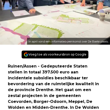
In april vond een informatiebijeenkomst over De Baete plaats.
Voeg toe als voorkeursbron op Google
Ruinen/Assen - Gedeputeerde Staten
stellen in totaal 397.500 euro aan
incidentele subsidies beschikbaar ter
bevordering van de ruimtelijke kwaliteit in
de provincie Drenthe. Het gaat om een
zestal projecten in de gemeenten
Coevorden, Borger-Odoorn, Meppel, De
Wolden en Midden-Drenthe. In De Wolden